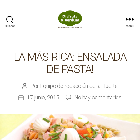
Buscar
Menú
Disfruta
&
Verdura
LA MÁS RICA: ENSALADA
DE PASTA!
Por
Equipo de redacción de la Huerta
Autor
de
en
17 junio, 2015
No hay comentarios
Fecha
la
La
de
entrada
más
la
Rica:
entrada
Ensalad
de