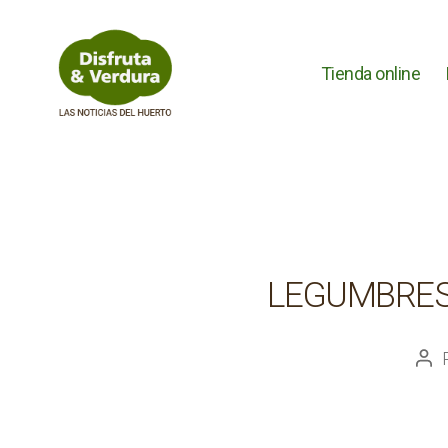
Tienda online
Disfruta
&
Verdura
LEGUMBRES 
Aut
de
la
ent