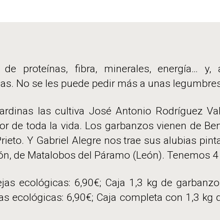
ecológicas
y
de
alto
valor
 de proteínas, fibra, minerales, energía… y,
nutritivo
mas. No se les puede pedir más a unas legumbres
ardinas las cultiva José Antonio Rodríguez Va
ltor de toda la vida. Los garbanzos vienen de Be
rieto. Y Gabriel Alegre nos trae sus alubias pin
ón, de Matalobos del Páramo (León). Tenemos 4 
ejas ecológicas: 6,90€; Caja 1,3 kg de garbanzo
as ecológicas: 6,90€; Caja completa con 1,3 kg d