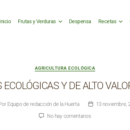
Inicio
Frutas y Verduras
Despensa
Recetas
Categorías
AGRICULTURA ECOLÓGICA
ECOLÓGICAS Y DE ALTO VALO
Por
Equipo de redacción de la Huerta
13 noviembre, 
or
Fecha
de
en
No hay comentarios
la
Legumbres
rada
entrada