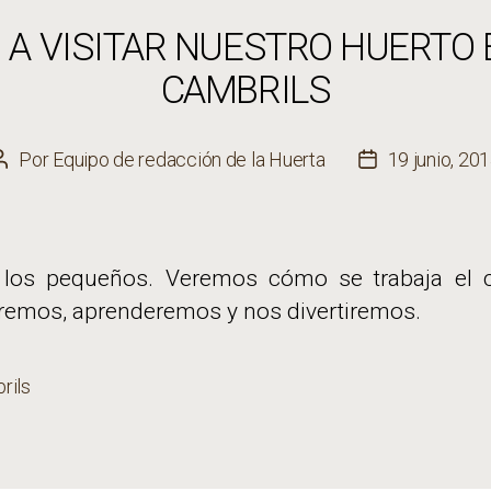
 A VISITAR NUESTRO HUERTO
CAMBRILS
Por
Equipo de redacción de la Huerta
19 junio, 20
Autor
Fecha
de
de
la
la
entrada
entrada
 los pequeños. Veremos cómo se trabaja el
remos, aprenderemos y nos divertiremos.
rils
s