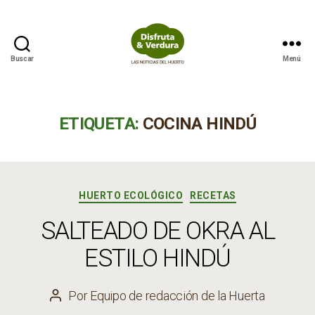
Buscar
Menú
Disfruta
&
Verdura
ETIQUETA:
COCINA HINDÚ
Categorías
HUERTO ECOLÓGICO
RECETAS
SALTEADO DE OKRA AL
ESTILO HINDÚ
Por
Equipo de redacción de la Huerta
Autor