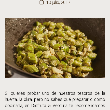
de
10 julio, 2017
Fecha
la
de
entrada
la
entrada
Si quieres probar uno de nuestros tesoros de la
huerta, la okra, pero no sabes qué preparar o cómo
cocinarla, en Disfruta & Verdura te recomendamos