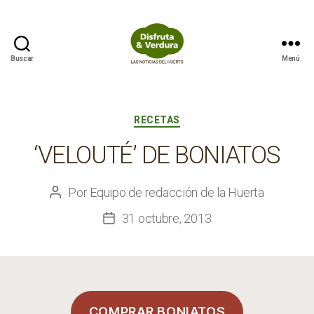
Buscar
Menú
Disfruta
&
Verdura
Categorías
RECETAS
‘VELOUTÉ’ DE BONIATOS
Por
Equipo de redacción de la Huerta
Autor
de
31 octubre, 2013
Fecha
la
de
entrada
la
entrada
COMPRAR BONIATOS