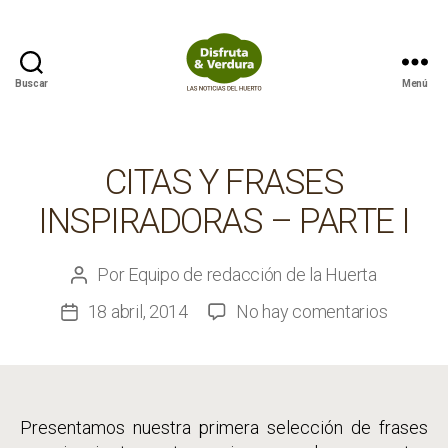
Buscar
Menú
Disfruta
&
Verdura
CITAS Y FRASES
INSPIRADORAS – PARTE I
Por
Equipo de redacción de la Huerta
Autor
de
en
18 abril, 2014
No hay comentarios
Fecha
la
Citas
de
entrada
y
la
frases
entrada
inspirad
Presentamos nuestra primera selección de frases
–