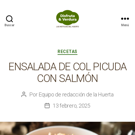
Buscar
Menú
Disfruta
&
Verdura
Categorías
RECETAS
ENSALADA DE COL PICUDA
CON SALMÓN
Por
Equipo de redacción de la Huerta
Autor
de
13 febrero, 2025
Fecha
la
de
entrada
la
entrada