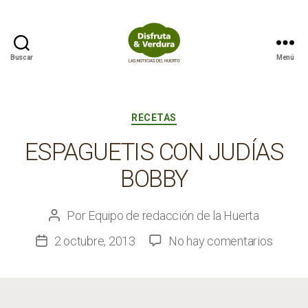
Buscar
Menú
Disfruta
&
Verdura
Categorías
RECETAS
ESPAGUETIS CON JUDÍAS
BOBBY
Por
Equipo de redacción de la Huerta
Autor
de
en
2 octubre, 2013
No hay comentarios
Fecha
la
Espagu
de
entrada
con
la
judías
entrada