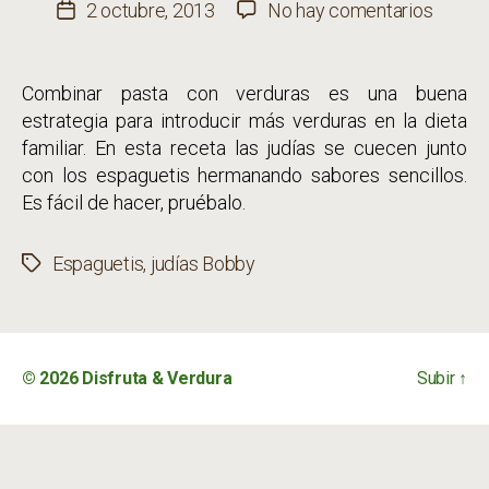
de
en
2 octubre, 2013
No hay comentarios
Fecha
la
Espagu
de
entrada
con
la
Combinar pasta con verduras es una buena
judías
entrada
estrategia para introducir más verduras en la dieta
Bobby
familiar. En esta receta las judías se cuecen junto
con los espaguetis hermanando sabores sencillos.
Es fácil de hacer, pruébalo.
Espaguetis
,
judías Bobby
Etiquetas
© 2026
Disfruta & Verdura
Subir
↑