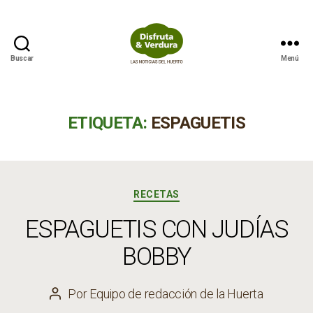
Buscar
Menú
Disfruta
&
Verdura
ETIQUETA:
ESPAGUETIS
Categorías
RECETAS
ESPAGUETIS CON JUDÍAS
BOBBY
Por
Equipo de redacción de la Huerta
Autor