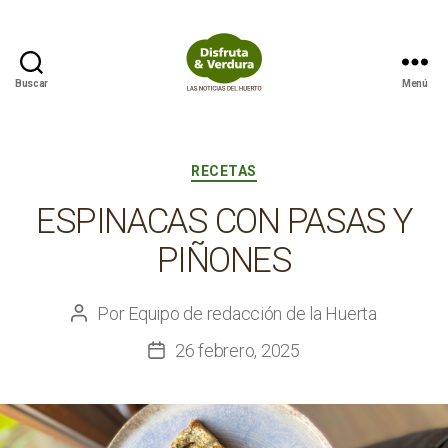
Buscar
Menú
Disfruta
&
Verdura
Categorías
RECETAS
ESPINACAS CON PASAS Y
PIÑONES
Por
Equipo de redacción de la Huerta
Autor
de
26 febrero, 2025
Fecha
la
de
entrada
la
entrada