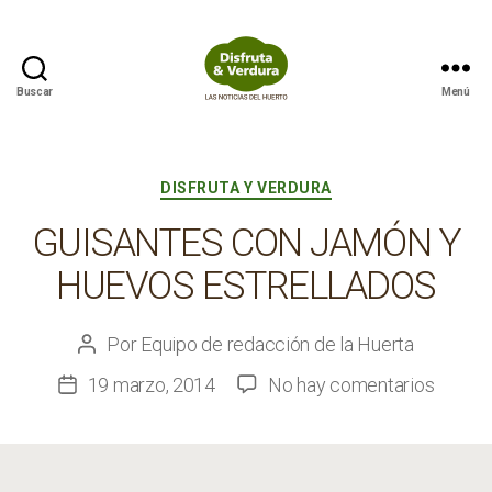
Buscar
Menú
Disfruta
&
Verdura
Categorías
DISFRUTA Y VERDURA
GUISANTES CON JAMÓN Y
HUEVOS ESTRELLADOS
Por
Equipo de redacción de la Huerta
Autor
de
en
19 marzo, 2014
No hay comentarios
Fecha
la
Guisan
de
entrada
con
la
jamón
entrada