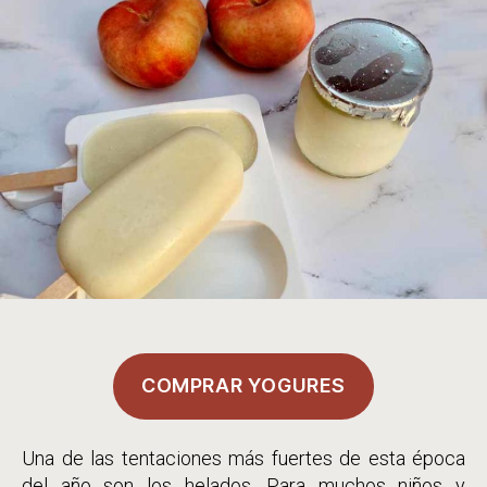
entrada
COMPRAR YOGURES
Una de las tentaciones más fuertes de esta época
del año son los helados. Para muchos niños y