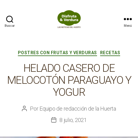
Buscar
Menú
Disfruta
&
Verdura
Categorías
POSTRES CON FRUTAS Y VERDURAS
RECETAS
HELADO CASERO DE
MELOCOTÓN PARAGUAYO Y
YOGUR
Por
Equipo de redacción de la Huerta
Autor
de
8 julio, 2021
Fecha
la
de
entrada
la