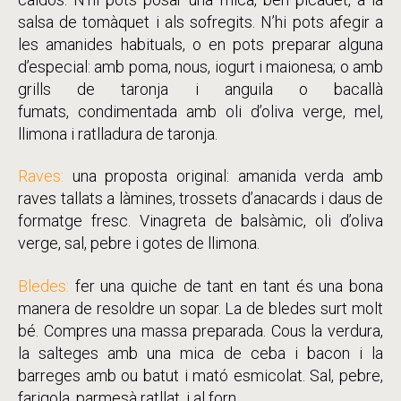
salsa de tomàquet i als sofregits. N’hi pots afegir a
les amanides habituals, o en pots preparar alguna
d’especial: amb poma, nous, iogurt i maionesa; o amb
grills de taronja i anguila o bacallà
fumats, condimentada amb oli d’oliva verge, mel,
llimona i ratlladura de taronja.
Raves:
una proposta original: amanida verda amb
raves tallats a làmines, trossets d’anacards i daus de
formatge fresc. Vinagreta de balsàmic, oli d’oliva
verge, sal, pebre i gotes de llimona.
Bledes:
fer una quiche de tant en tant és una bona
manera de resoldre un sopar. La de bledes surt molt
bé. Compres una massa preparada. Cous la verdura,
la salteges amb una mica de ceba i bacon i la
barreges amb ou batut i mató esmicolat. Sal, pebre,
farigola, parmesà ratllat, i al forn.