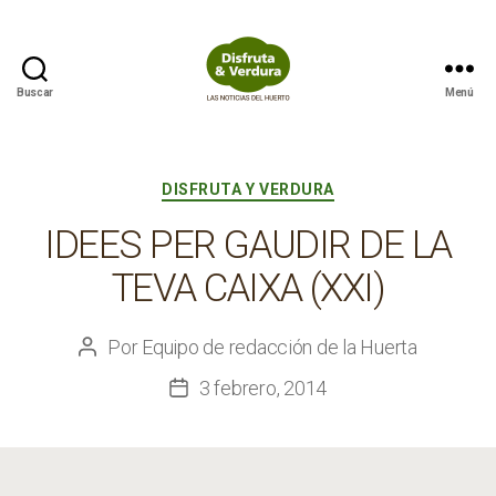
Buscar
Menú
Disfruta
&
Verdura
Categorías
DISFRUTA Y VERDURA
IDEES PER GAUDIR DE LA
TEVA CAIXA (XXI)
Por
Equipo de redacción de la Huerta
Autor
de
3 febrero, 2014
Fecha
la
de
entrada
la
entrada