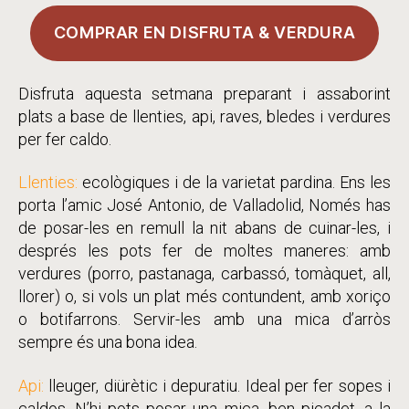
COMPRAR EN DISFRUTA & VERDURA
Disfruta aquesta setmana preparant i assaborint
plats a base de llenties, api, raves, bledes i verdures
per fer caldo.
Llenties:
ecològiques i de la varietat pardina. Ens les
porta l’amic José Antonio, de Valladolid, Només has
de posar-les en remull la nit abans de cuinar-les, i
després les pots fer de moltes maneres: amb
verdures (porro, pastanaga, carbassó, tomàquet, all,
llorer) o, si vols un plat més contundent, amb xoriço
o botifarrons. Servir-les amb una mica d’arròs
sempre és una bona idea.
Api:
lleuger, diürètic i depuratiu. Ideal per fer sopes i
caldos. N’hi pots posar una mica, ben picadet, a la