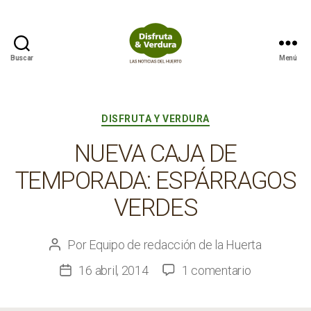
Buscar
Menú
Disfruta
&
Verdura
Categorías
DISFRUTA Y VERDURA
NUEVA CAJA DE
TEMPORADA: ESPÁRRAGOS
VERDES
Por
Equipo de redacción de la Huerta
Autor
de
en
16 abril, 2014
1 comentario
Fecha
la
Nueva
de
entrada
caja
la