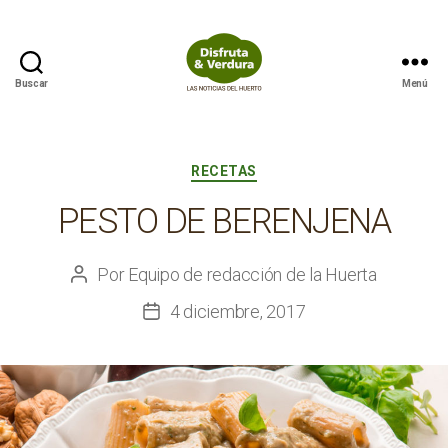
Buscar
Menú
Disfruta
&
Verdura
Categorías
RECETAS
PESTO DE BERENJENA
Por
Equipo de redacción de la Huerta
Autor
de
4 diciembre, 2017
Fecha
la
de
entrada
la
entrada