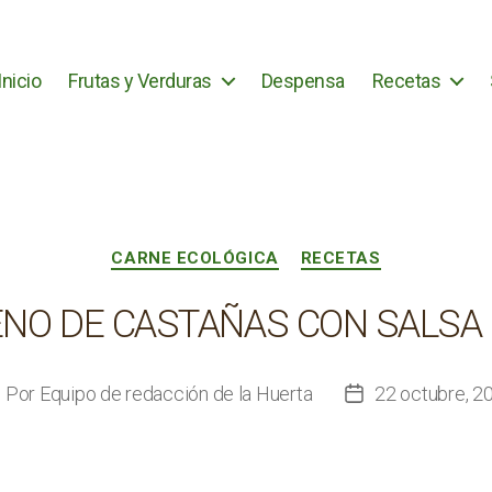
Inicio
Frutas y Verduras
Despensa
Recetas
Categorías
CARNE ECOLÓGICA
RECETAS
ENO DE CASTAÑAS CON SALSA
Por
Equipo de redacción de la Huerta
22 octubre, 2
utor
Fecha
e
de
la
ntrada
entrada