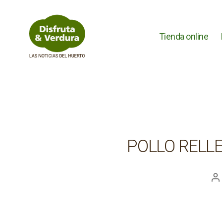
Tienda online
Disfruta
&
Verdura
POLLO RELL
A
d
la
e