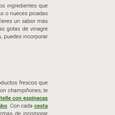
ros ingredientes que
as o nueces picadas
efieres un sabor más
as gotas de vinagre
s, puedes incorporar
oductos frescos que
 con champiñones, te
atelle con espinacas
abo
. Con cada
cesta
ormas de incorporar