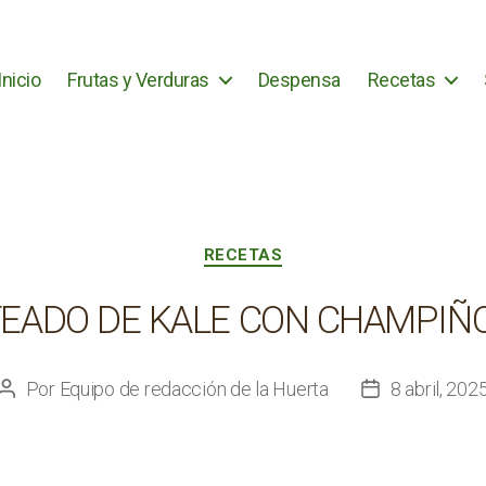
Inicio
Frutas y Verduras
Despensa
Recetas
Categorías
RECETAS
TEADO DE KALE CON CHAMPIÑ
Por
Equipo de redacción de la Huerta
8 abril, 202
Autor
Fecha
de
de
la
la
entrada
entrada