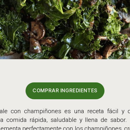
COMPRAR INGREDIENTES
ale con champiñones es una receta fácil y de
 comida rápida, saludable y llena de sabor. 
lementa perfectamente con los champiñones, cr