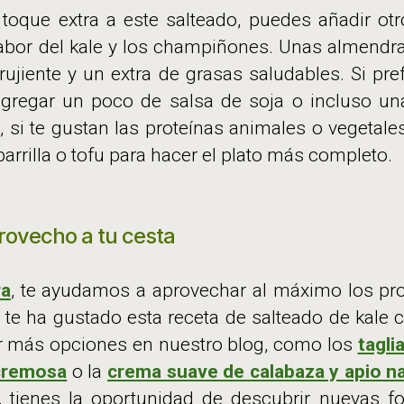
 toque extra a este salteado, puedes añadir ot
bor del kale y los champiñones. Unas almendr
rujiente y un extra de grasas saludables. Si pr
gregar un poco de salsa de soja o incluso un
si te gustan las proteínas animales o vegetale
 parrilla o tofu para hacer el plato más completo.
rovecho a tu cesta
ra
, te ayudamos a aprovechar al máximo los pr
Si te ha gustado esta receta de salteado de kale
ar más opciones en nuestro blog, como los
tagli
 cremosa
o la
crema suave de calabaza y apio n
, tienes la oportunidad de descubrir nuevas f