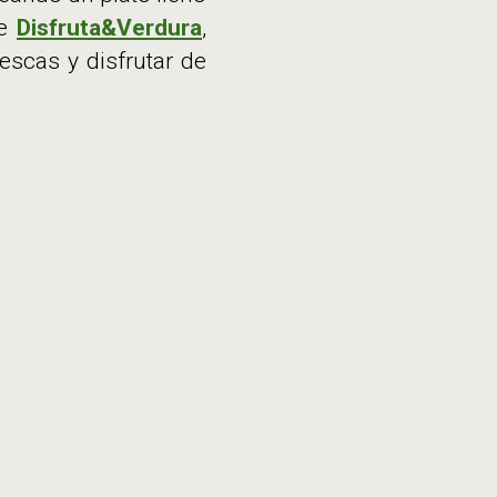
e
Disfruta&Verdura
,
escas y disfrutar de