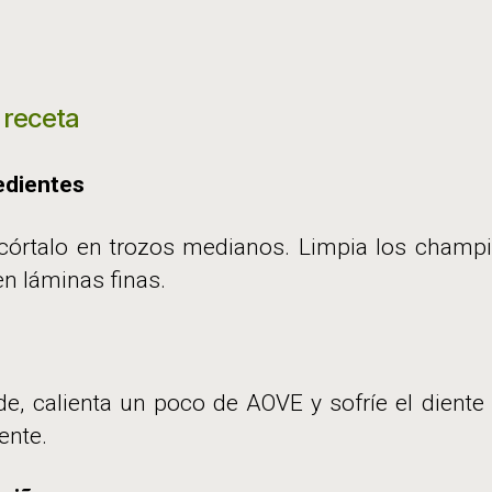
 receta
edientes
y córtalo en trozos medianos. Limpia los cham
n láminas finas.
e, calienta un poco de AOVE y sofríe el diente
ente.