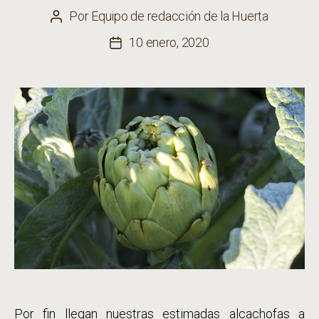
Por
Equipo de redacción de la Huerta
Autor
de
10 enero, 2020
Fecha
la
de
entrada
la
entrada
Por fin llegan nuestras estimadas alcachofas a