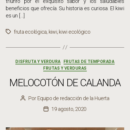
triunfó por el exquisito sabor y los saludables
beneficios que ofrecía. Su historia es curiosa. El kiwi
es un […]
fruta ecológica
,
kiwi
,
kiwi ecológico
Etiquetas
Categorías
DISFRUTA Y VERDURA
FRUTAS DE TEMPORADA
FRUTAS Y VERDURAS
MELOCOTÓN DE CALANDA
Por
Equipo de redacción de la Huerta
Autor
de
19 agosto, 2020
Fecha
la
de
entrada
la