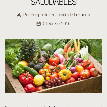
SALUDABLES
Por
Equipo de redacción de la Huerta
Autor
de
5 febrero, 2016
Fecha
la
de
entrada
la
entrada