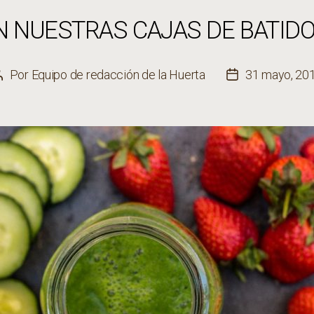
 NUESTRAS CAJAS DE BATID
Por
Equipo de redacción de la Huerta
31 mayo, 20
Autor
Fecha
de
de
la
la
entrada
entrada