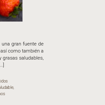
n una gran fuente de
o, así como también a
y grasas saludables,
[…]
tidos
ludable
,
mos