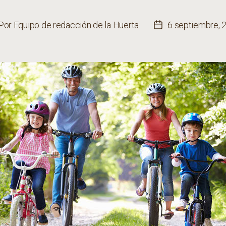
Por
Equipo de redacción de la Huerta
6 septiembre, 
tor
Fecha
de
la
trada
entrada