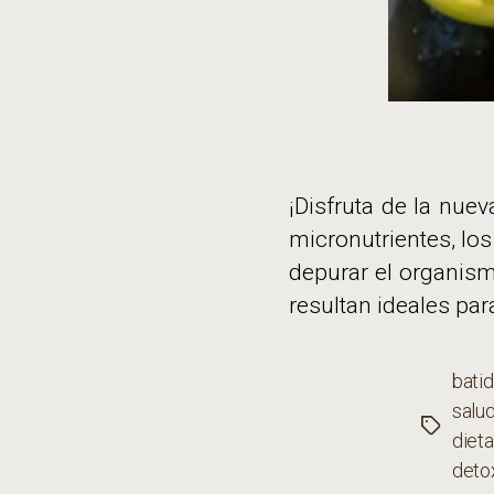
¡Disfruta de la nue
micronutrientes, los
depurar el organism
resultan ideales para
bati
salu
Etiqueta
dieta
deto