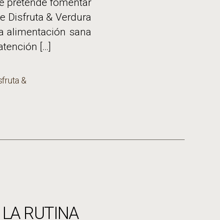
 se pretende fomentar
e Disfruta & Verdura
a alimentación sana
atención […]
sfruta &
 LA RUTINA