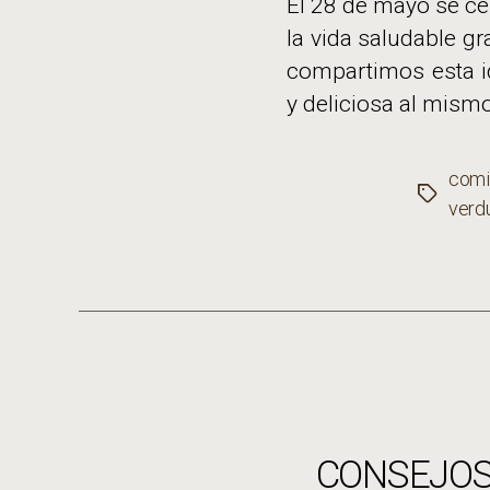
El 28 de mayo se cel
la vida saludable g
compartimos esta i
y deliciosa al mism
comi
Etiqueta
verd
CONSEJOS 