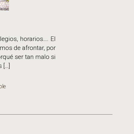
egios, horarios…. El
emos de afrontar, por
rqué ser tan malo si
 […]
ble