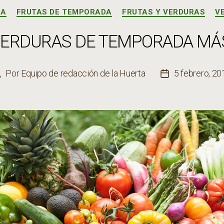
Categorías
CA
FRUTAS DE TEMPORADA
FRUTAS Y VERDURAS
V
 VERDURAS DE TEMPORADA MÁ
Por
Equipo de redacción de la Huerta
5 febrero, 20
Autor
Fecha
de
de
a
la
entrada
entrada