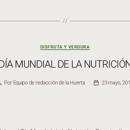
Categorías
DISFRUTA Y VERDURA
DÍA MUNDIAL DE LA NUTRICIÓ
Por
Equipo de redacción de la Huerta
23 mayo, 20
Autor
Fecha
de
de
la
la
entrada
entrada