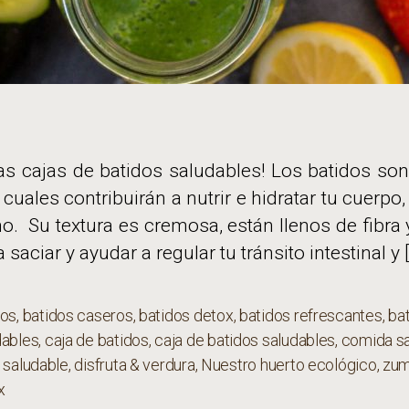
vas cajas de batidos saludables! Los batidos so
 cuales contribuirán a nutrir e hidratar tu cuerp
o. Su textura es cremosa, están llenos de fibra 
 saciar y ayudar a regular tu tránsito intestinal y 
dos
,
batidos caseros
,
batidos detox
,
batidos refrescantes
,
ba
dables
,
caja de batidos
,
caja de batidos saludables
,
comida sa
s
 saludable
,
disfruta & verdura
,
Nuestro huerto ecológico
,
zu
x