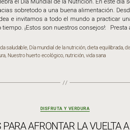
ebra el Día Mundial de la Nutrición. En este día
racias sobretodo a una buena alimentación. Desd
dea e invitamos a todo el mundo a practicar un
o tiempo. ¡Estos son nuestros consejos!: Presta 
da saludable
,
Día mundial de la nutrición
,
dieta equilibrada
,
di
s
ura
,
Nuestro huerto ecológico
,
nutrición
,
vida sana
Categorías
DISFRUTA Y VERDURA
PARA AFRONTAR LA VUELTA A