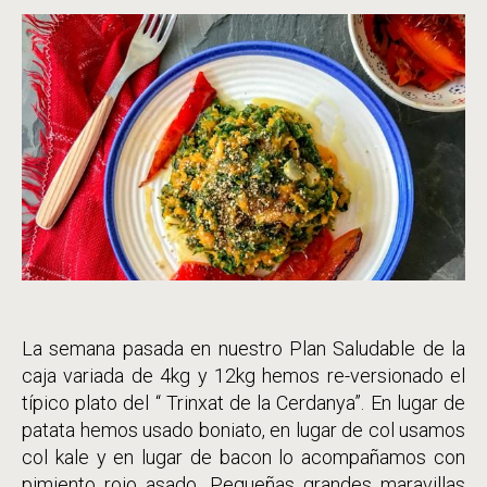
la
entrada
La semana pasada en nuestro Plan Saludable de la
caja variada de 4kg y 12kg hemos re-versionado el
típico plato del “ Trinxat de la Cerdanya”. En lugar de
patata hemos usado boniato, en lugar de col usamos
col kale y en lugar de bacon lo acompañamos con
pimiento rojo asado. Pequeñas grandes maravillas