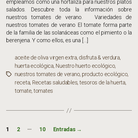
empleamos como una hortaliza para nuestros platos
salados. Descubre toda la información sobre
nuestros tomates de verano. Variedades de
nuestros tomates de verano El tomate forma parte
de la familia de las solanáceas como el pimiento o la
berenjena. Y como ellos, es una […]
aceite de oliva virgen extra
,
disfruta & verdura
,
huerta ecológica
,
Nuestro huerto ecológico
,
nuestros tomates de verano
,
producto ecológico
,
Etiquetas
receta
,
Recetas saludables
,
tesoros de la huerta
,
tomate
,
tomates
Paginación
…
1
2
10
Entradas
→