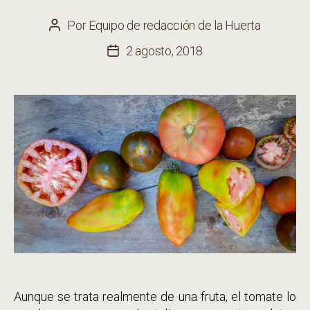
Por
Equipo de redacción de la Huerta
Autor
de
2 agosto, 2018
Fecha
la
de
entrada
la
entrada
Aunque se trata realmente de una fruta, el tomate lo