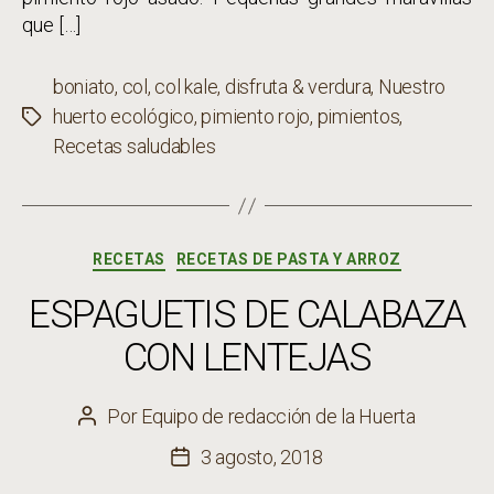
que […]
boniato
,
col
,
col kale
,
disfruta & verdura
,
Nuestro
huerto ecológico
,
pimiento rojo
,
pimientos
,
Etiquetas
Recetas saludables
Categorías
RECETAS
RECETAS DE PASTA Y ARROZ
ESPAGUETIS DE CALABAZA
CON LENTEJAS
Por
Equipo de redacción de la Huerta
Autor
de
3 agosto, 2018
Fecha
la
de