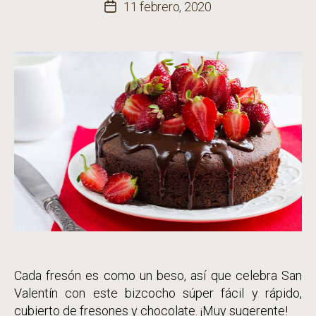
de
11 febrero, 2020
Fecha
la
de
entrada
la
entrada
Cada fresón es como un beso, así que celebra San
Valentín con este bizcocho súper fácil y rápido,
cubierto de fresones y chocolate. ¡Muy sugerente!