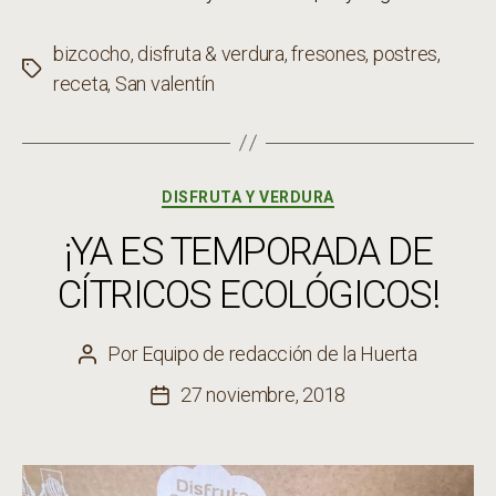
bizcocho
,
disfruta & verdura
,
fresones
,
postres
,
Etiquetas
receta
,
San valentín
Categorías
DISFRUTA Y VERDURA
¡YA ES TEMPORADA DE
CÍTRICOS ECOLÓGICOS!
Por
Equipo de redacción de la Huerta
Autor
de
27 noviembre, 2018
Fecha
la
de
entrada
la
entrada