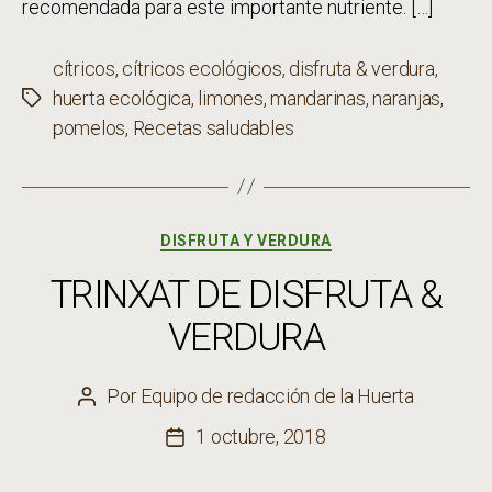
recomendada para este importante nutriente. […]
cítricos
,
cítricos ecológicos
,
disfruta & verdura
,
huerta ecológica
,
limones
,
mandarinas
,
naranjas
,
Etiquetas
pomelos
,
Recetas saludables
Categorías
DISFRUTA Y VERDURA
TRINXAT DE DISFRUTA &
VERDURA
Por
Equipo de redacción de la Huerta
Autor
de
1 octubre, 2018
Fecha
la
de
entrada