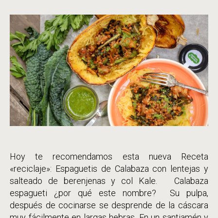
entrada
la
entrada
Hoy te recomendamos esta nueva Receta
«reciclaje»: Espaguetis de Calabaza con lentejas y
salteado de berenjenas y col Kale. Calabaza
espagueti ¿por qué este nombre? Su pulpa,
después de cocinarse se desprende de la cáscara
muy fácilmente en largas hebras. En un santiamén y