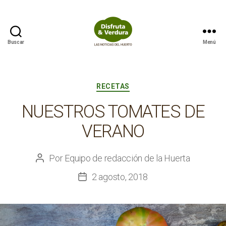
Buscar
Menú
Disfruta
&
Verdura
Categorías
RECETAS
NUESTROS TOMATES DE
VERANO
Por
Equipo de redacción de la Huerta
Autor
de
2 agosto, 2018
Fecha
la
de
entrada
la
entrada