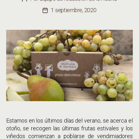
de
1 septiembre, 2020
Fecha
la
de
entrada
la
entrada
Estamos en los últimos días del verano, se acerca el
otoño, se recogen las últimas frutas estivales y los
viñedos comienzan a poblarse de vendimiadores