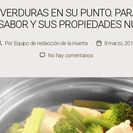
VERDURAS EN SU PUNTO. PAR
SABOR Y SUS PROPIEDADES N
Por
Equipo de redacción de la Huerta
8 marzo, 20
Autor
Fecha
de
de
en
No hay comentarios
la
la
Cómo
entrada
entrada
cocinar
verduras
en
su
punto.
Para
disfrutar
de