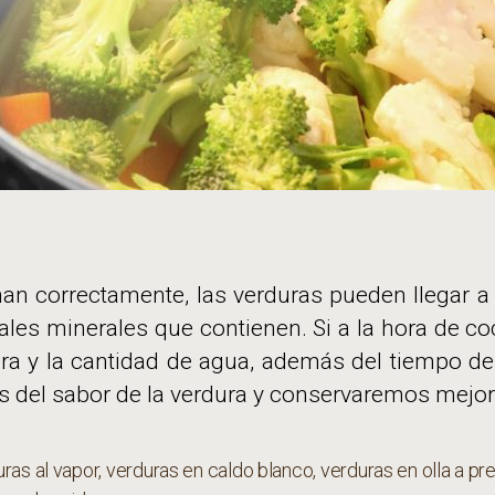
todo
su
sabor
y
sus
propiedades
nutritivas
n correctamente, las verduras pueden llegar a
sales minerales que contienen. Si a la hora de c
ura y la cantidad de agua, además del tiempo d
 del sabor de la verdura y conservaremos mejor 
ras al vapor
,
verduras en caldo blanco
,
verduras en olla a pr
s