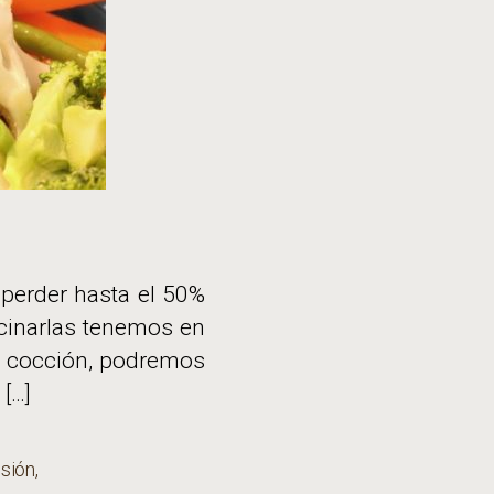
 perder hasta el 50%
ocinarlas tenemos en
e cocción, podremos
[…]
esión
,