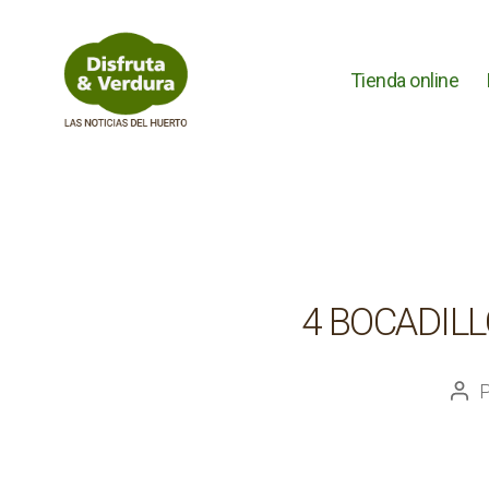
Tienda online
Disfruta
&
Verdura
4 BOCADIL
Aut
de
la
ent