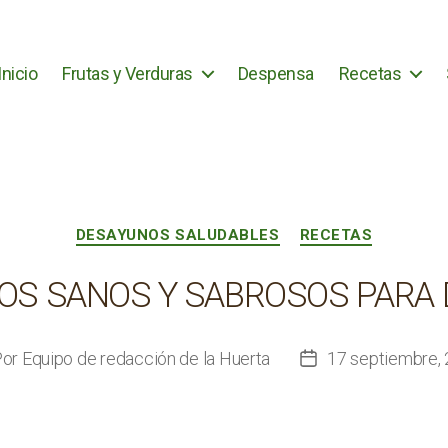
Inicio
Frutas y Verduras
Despensa
Recetas
Categorías
DESAYUNOS SALUDABLES
RECETAS
LOS SANOS Y SABROSOS PARA
Por
Equipo de redacción de la Huerta
17 septiembre,
or
Fecha
de
la
rada
entrada