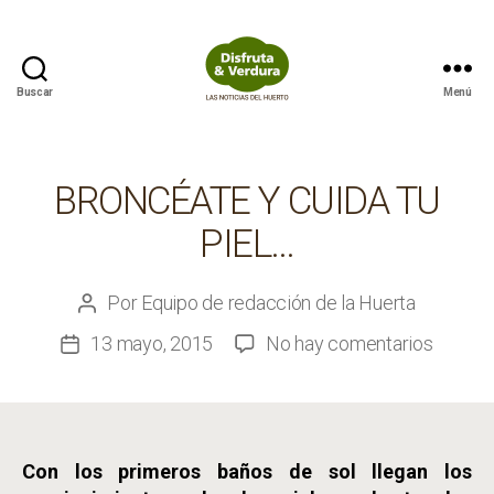
Buscar
Menú
Disfruta
&
Verdura
BRONCÉATE Y CUIDA TU
PIEL…
Por
Equipo de redacción de la Huerta
Autor
de
en
13 mayo, 2015
No hay comentarios
Fecha
la
Broncé
de
entrada
y
la
cuida
entrada
tu
Con los primeros baños de sol llegan los
piel…