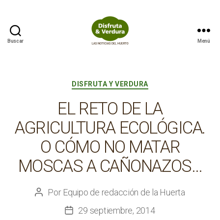
Buscar
Menú
Disfruta
&
Verdura
Categorías
DISFRUTA Y VERDURA
EL RETO DE LA
AGRICULTURA ECOLÓGICA.
O CÓMO NO MATAR
MOSCAS A CAÑONAZOS…
Por
Equipo de redacción de la Huerta
Autor
de
29 septiembre, 2014
Fecha