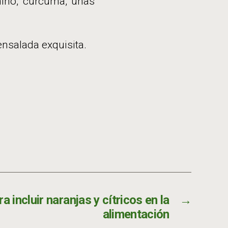
omino, cúrcuma, unas
ensalada exquisita.
 incluir naranjas y cítricos en la
→
alimentación