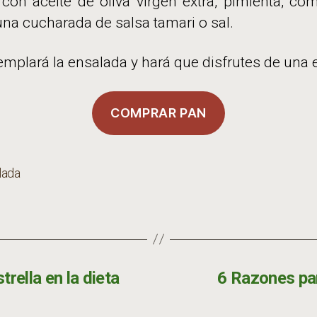
 con aceite de oliva virgen extra, pimienta, c
una cucharada de salsa tamari o sal.
templará la ensalada y hará que disfrutes de una 
COMPRAR PAN
lada
s
rella en la dieta
6 Razones para