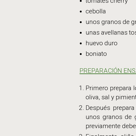
tomates cherry
cebolla
unos granos de g
unas avellanas to
huevo duro
boniato
PREPARACIÓN ENS
Primero prepara l
oliva, sal y pimie
Después prepara 
unos granos de g
previamente deber