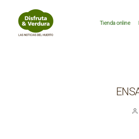
Tienda online
Disfruta
&
Verdura
ENS
A
d
la
e