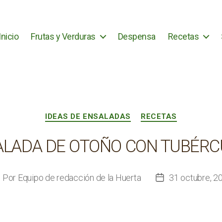
Inicio
Frutas y Verduras
Despensa
Recetas
Categorías
IDEAS DE ENSALADAS
RECETAS
ALADA DE OTOÑO CON TUBÉRC
Por
Equipo de redacción de la Huerta
31 octubre, 2
utor
Fecha
e
de
la
ntrada
entrada