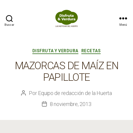
Buscar
Menú
Disfruta
&
Verdura
Categorías
DISFRUTA Y VERDURA
RECETAS
MAZORCAS DE MAÍZ EN
PAPILLOTE
Por
Equipo de redacción de la Huerta
Autor
de
8 noviembre, 2013
Fecha
la
de
entrada
la
entrada