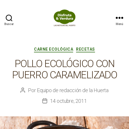
Buscar
Menú
Disfruta
&
Verdura
Categorías
CARNE ECOLÓGICA
RECETAS
POLLO ECOLÓGICO CON
PUERRO CARAMELIZADO
Por
Equipo de redacción de la Huerta
Autor
de
14 octubre, 2011
Fecha
la
de
entrada
la
entrada