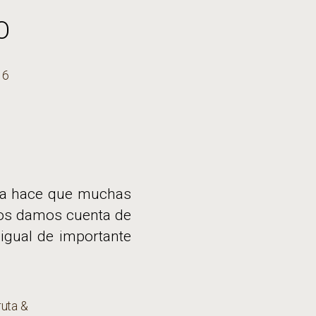
O
16
día hace que muchas
nos damos cuenta de
igual de importante
ruta &