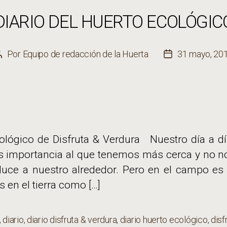
DIARIO DEL HUERTO ECOLÓGIC
Por
Equipo de redacción de la Huerta
31 mayo, 20
Autor
Fecha
de
de
la
la
entrada
entrada
ecológico de Disfruta & Verdura Nuestro día a 
s importancia al que tenemos más cerca y no 
duce a nuestro alrededor. Pero en el campo es 
 en el tierra como […]
,
diario
,
diario disfruta & verdura
,
diario huerto ecológico
,
disf