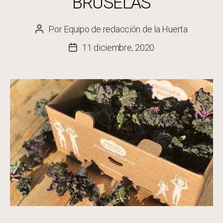
BRUSELAS
Por
Equipo de redacción de la Huerta
Autor
de
11 diciembre, 2020
Fecha
la
de
entrada
la
entrada