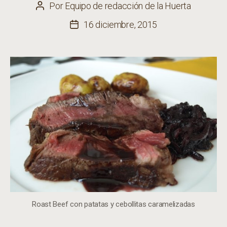
Por
Equipo de redacción de la Huerta
Autor
de
16 diciembre, 2015
Fecha
la
de
entrada
la
entrada
Roast Beef con patatas y cebollitas caramelizadas