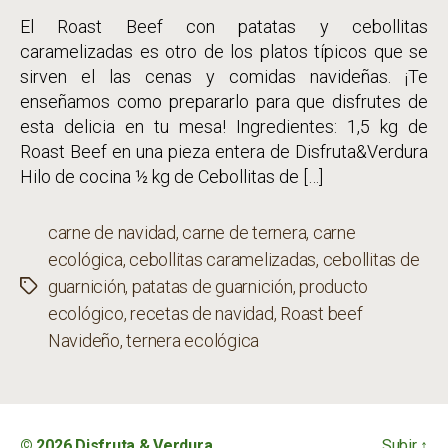
El Roast Beef con patatas y cebollitas
caramelizadas es otro de los platos típicos que se
sirven el las cenas y comidas navideñas. ¡Te
enseñamos como prepararlo para que disfrutes de
esta delicia en tu mesa! Ingredientes: 1,5 kg de
Roast Beef en una pieza entera de Disfruta&Verdura
Hilo de cocina ½ kg de Cebollitas de […]
carne de navidad
,
carne de ternera
,
carne
ecológica
,
cebollitas caramelizadas
,
cebollitas de
guarnición
,
patatas de guarnición
,
producto
Etiquetas
ecológico
,
recetas de navidad
,
Roast beef
Navideño
,
ternera ecológica
© 2026
Disfruta & Verdura
Subir
↑