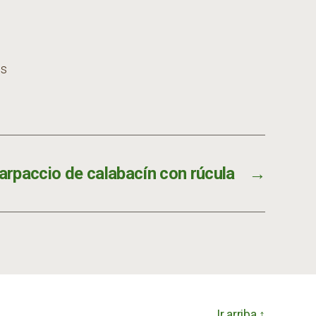
os
arpaccio de calabacín con rúcula
→
Ir arriba
↑