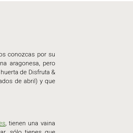
 los conozcas por su
ina aragonesa, pero
 huerta de Disfruta &
dos de abril) y que
es
, tienen una vaina
r, sólo tienes que