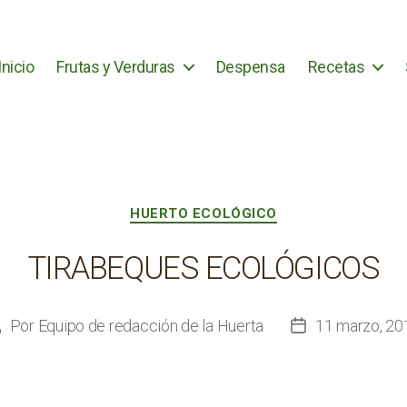
Inicio
Frutas y Verduras
Despensa
Recetas
Categorías
HUERTO ECOLÓGICO
TIRABEQUES ECOLÓGICOS
Por
Equipo de redacción de la Huerta
11 marzo, 20
utor
Fecha
de
de
a
la
ntrada
entrada