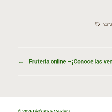
horta
Etiqueta
←
Frutería online – ¡Conoce las ven
© 2026
Disfruta & Verdura