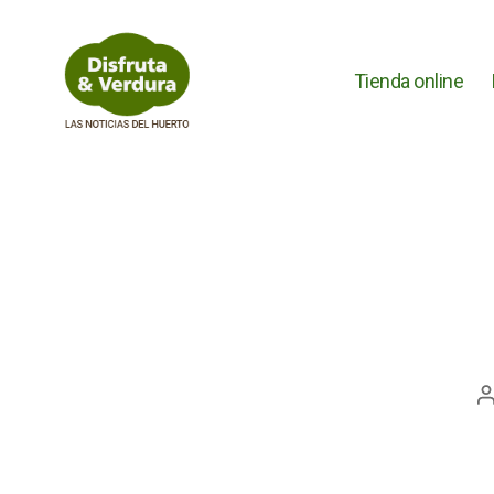
Tienda online
Disfruta
&
Verdura
A
l
e