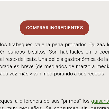
COMPRAR INGREDIENTES
os tirabeques, vale la pena probarlos. Quizás
én curioso: bisaltos. Son habituales en la coc
l resto del país. Una delicia gastronómica de la
orada es breve (de mediados de marzo a media
cada vez más y van incorporando a sus recetas.
eques, a diferencia de sus “primos” los
guisant
os muy pequeños. Se consumen sin desgrana