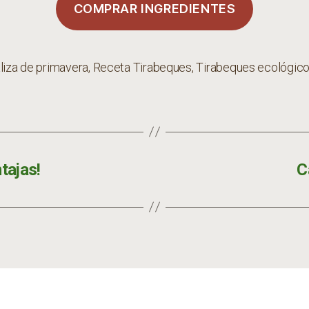
COMPRAR INGREDIENTES
liza de primavera
,
Receta Tirabeques
,
Tirabeques ecológic
s
tajas!
C