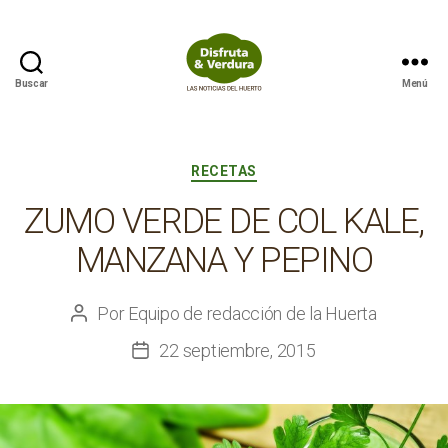
Buscar
Menú
Disfruta
&
Verdura
Categorías
RECETAS
ZUMO VERDE DE COL KALE,
MANZANA Y PEPINO
Por
Equipo de redacción de la Huerta
Autor
de
22 septiembre, 2015
Fecha
la
de
entrada
la
entrada