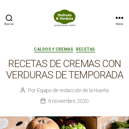
Buscar
Menú
Disfruta
&
Verdura
Categorías
CALDOS Y CREMAS
RECETAS
RECETAS DE CREMAS CON
VERDURAS DE TEMPORADA
Por
Equipo de redacción de la Huerta
Autor
de
6 noviembre, 2020
Fecha
la
de
entrada
la
entrada