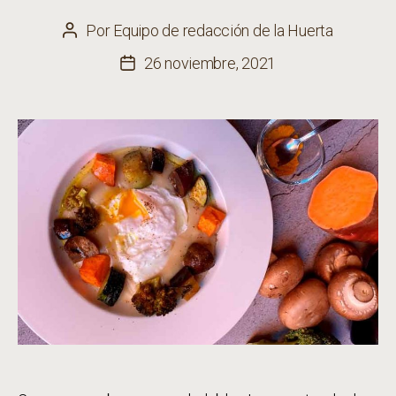
Por
Equipo de redacción de la Huerta
Autor
de
26 noviembre, 2021
Fecha
la
de
entrada
la
entrada