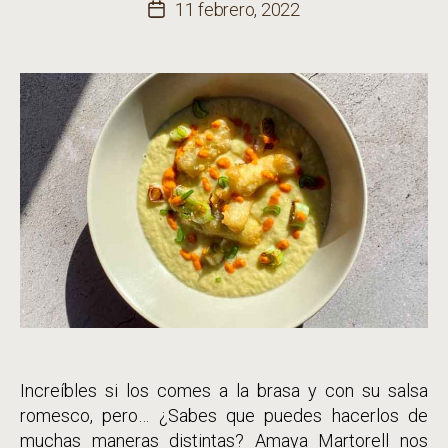
de
11 febrero, 2022
Fecha
la
de
entrada
la
entrada
Increíbles si los comes a la brasa y con su salsa
romesco, pero… ¿Sabes que puedes hacerlos de
muchas maneras distintas? Amaya Martorell nos