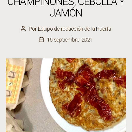
CHAMPIÑONES, CEBOLLA Y
JAMÓN
Por
Equipo de redacción de la Huerta
Autor
de
16 septiembre, 2021
Fecha
la
de
entrada
la
entrada