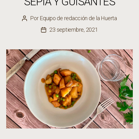
SEPIA Y GUISANTES
Por
Equipo de redacción de la Huerta
Autor
de
23 septiembre, 2021
Fecha
la
de
entrada
la
entrada