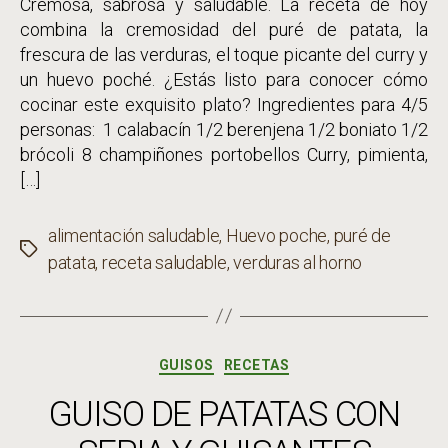
Cremosa, sabrosa y saludable. La receta de hoy
combina la cremosidad del puré de patata, la
frescura de las verduras, el toque picante del curry y
un huevo poché. ¿Estás listo para conocer cómo
cocinar este exquisito plato? Ingredientes para 4/5
personas: 1 calabacín 1/2 berenjena 1/2 boniato 1/2
brócoli 8 champiñones portobellos Curry, pimienta,
[…]
alimentación saludable
,
Huevo poche
,
puré de
Etiquetas
patata
,
receta saludable
,
verduras al horno
Categorías
GUISOS
RECETAS
GUISO DE PATATAS CON