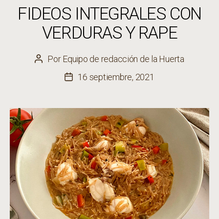
FIDEOS INTEGRALES CON
VERDURAS Y RAPE
Por
Equipo de redacción de la Huerta
Autor
de
16 septiembre, 2021
Fecha
la
de
entrada
la
entrada