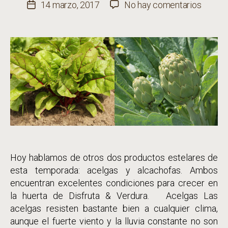
de
en
14 marzo, 2017
No hay comentarios
Fecha
la
Acelga
de
entrada
y
la
alcach
entrada
produc
de
la
huerta
Hoy hablamos de otros dos productos estelares de
esta temporada: acelgas y alcachofas. Ambos
encuentran excelentes condiciones para crecer en
la huerta de Disfruta & Verdura. Acelgas Las
acelgas resisten bastante bien a cualquier clima,
aunque el fuerte viento y la lluvia constante no son