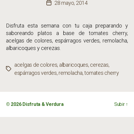
de
28 mayo, 2014
Fecha
la
de
entrada
la
Disfruta esta semana con tu caja preparando y
entrada
saboreando platos a base de tomates cherry,
acelgas de colores, espárragos verdes, remolacha,
albaricoques y cerezas.
acelgas de colores
,
albaricoques
,
cerezas
,
Etiquetas
espárragos verdes
,
remolacha
,
tomates cherry
© 2026
Disfruta & Verdura
Subir
↑