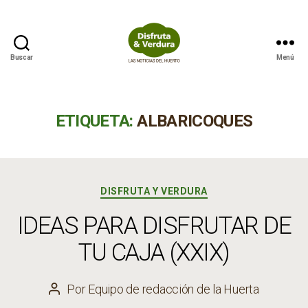
Buscar
Menú
Disfruta
&
Verdura
ETIQUETA:
ALBARICOQUES
Categorías
DISFRUTA Y VERDURA
IDEAS PARA DISFRUTAR DE
TU CAJA (XXIX)
Por
Equipo de redacción de la Huerta
Autor