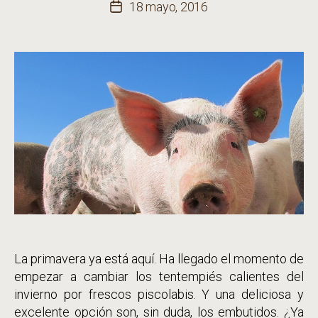
de
18 mayo, 2016
Fecha
la
de
entrada
la
entrada
La primavera ya está aquí. Ha llegado el momento de
empezar a cambiar los tentempiés calientes del
invierno por frescos piscolabis. Y una deliciosa y
excelente opción son, sin duda, los embutidos. ¿Ya