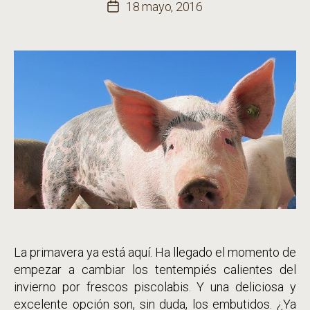
de
18 mayo, 2016
Fecha
la
de
entrada
la
entrada
La primavera ya está aquí. Ha llegado el momento de
empezar a cambiar los tentempiés calientes del
invierno por frescos piscolabis. Y una deliciosa y
excelente opción son, sin duda, los embutidos. ¿Ya