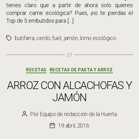
tienes claro que a partir de ahora solo quieres
comprar carne ecológica? Pues, ¡no te pierdas el
Top de 5 embutidos para […]
butifarra
,
cerdo
,
fuet
,
jamón
,
lomo ecológico
Etiquetas
Categorías
RECETAS
RECETAS DE PASTA Y ARROZ
ARROZ CON ALCACHOFAS Y
JAMÓN
Por
Equipo de redacción de la Huerta
Autor
de
19 abril, 2016
Fecha
la
de