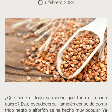
de
6 febrero, 2023
Fecha
la
de
entrada
la
entrada
¿Qué tiene el trigo sarraceno que todo el mundo
quiere? Este pseudocereal, también conocido como
trigo negro o alforfón se ha hecho muy popular. Ya