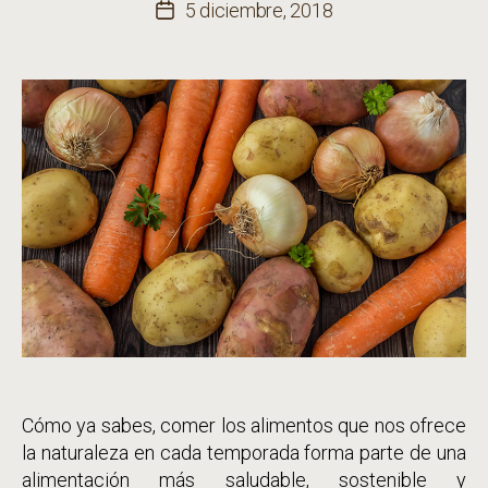
de
5 diciembre, 2018
Fecha
la
de
entrada
la
entrada
Cómo ya sabes, comer los alimentos que nos ofrece
la naturaleza en cada temporada forma parte de una
alimentación más saludable, sostenible y