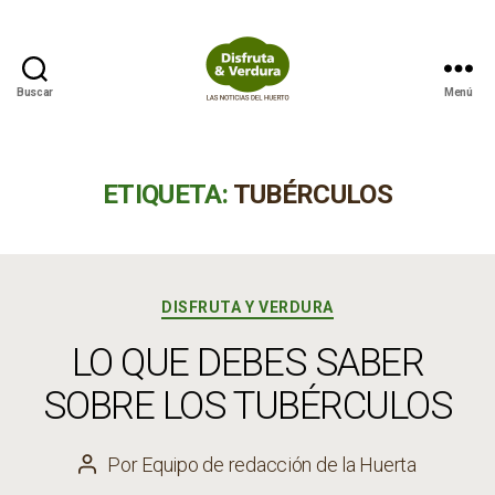
Buscar
Menú
Disfruta
&
Verdura
ETIQUETA:
TUBÉRCULOS
Categorías
DISFRUTA Y VERDURA
LO QUE DEBES SABER
SOBRE LOS TUBÉRCULOS
Por
Equipo de redacción de la Huerta
Autor