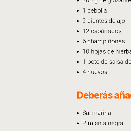
300 g de guisant
1 cebolla
2 dientes de ajo
12 espárragos
6 champiñones
10 hojas de hierb
1 bote de salsa de
4 huevos
Deberás añad
Sal marina
Pimienta negra