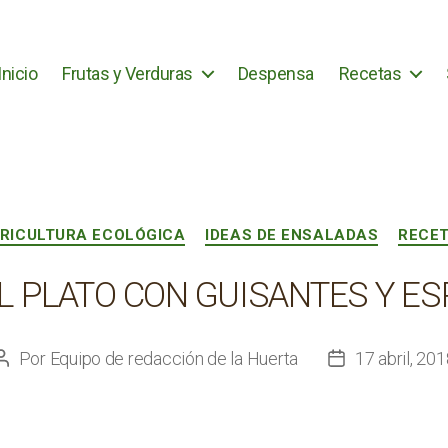
Inicio
Frutas y Verduras
Despensa
Recetas
Categorías
RICULTURA ECOLÓGICA
IDEAS DE ENSALADAS
RECE
L PLATO CON GUISANTES Y E
Por
Equipo de redacción de la Huerta
17 abril, 20
Autor
Fecha
de
de
la
la
entrada
entrada