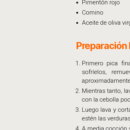
Pimentón rojo
Comino
Aceite de oliva vi
Preparación 
Primero pica fin
sofríelos, rem
aproximadamente
Mientras tanto, l
con la cebolla p
Luego lava y cort
estén las verdura
A media cocción s