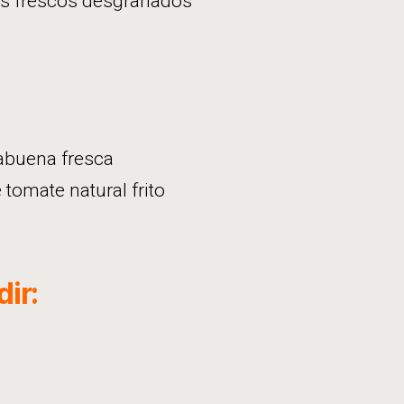
es frescos desgranados
abuena fresca
 tomate natural frito
ir: