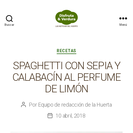
Buscar
Menú
Disfruta
&
Verdura
Categorías
RECETAS
SPAGHETTI CON SEPIA Y
CALABACÍN AL PERFUME
DE LIMÓN
Por
Equipo de redacción de la Huerta
Autor
de
10 abril, 2018
Fecha
la
de
entrada
la