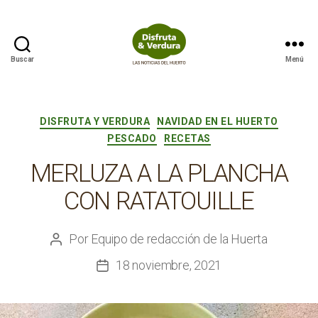
Buscar
Menú
Disfruta
&
Verdura
Categorías
DISFRUTA Y VERDURA
NAVIDAD EN EL HUERTO
PESCADO
RECETAS
MERLUZA A LA PLANCHA
CON RATATOUILLE
Por
Equipo de redacción de la Huerta
Autor
de
18 noviembre, 2021
Fecha
la
de
entrada
la