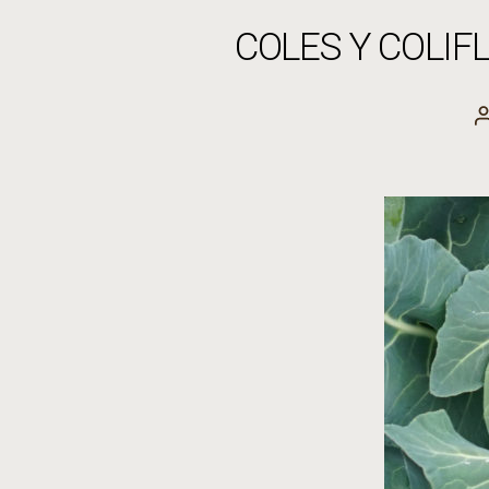
COLES Y COLIF
l