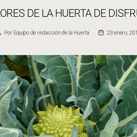
LORES DE LA HUERTA DE DISF
Por
Equipo de redacción de la Huerta
23 enero, 20
Autor
Fecha
de
de
a
la
entrada
entrada