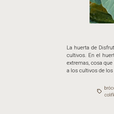
La huerta de Disfru
cultivos. En el hue
extremas, cosa que 
a los cultivos de los
bróco
Etiqueta
coli