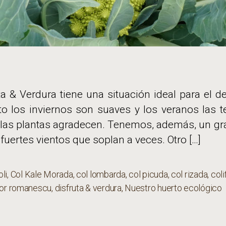
ta & Verdura tiene una situación ideal para el 
rto los inviernos son suaves y los veranos las
las plantas agradecen. Tenemos, además, un gr
 fuertes vientos que soplan a veces. Otro […]
li
,
Col Kale Morada
,
col lombarda
,
col picuda
,
col rizada
,
coli
s
flor romanescu
,
disfruta & verdura
,
Nuestro huerto ecológico