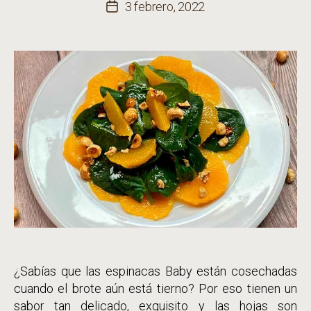
de
3 febrero, 2022
Fecha
la
de
entrada
la
entrada
¿Sabías que las espinacas Baby están cosechadas
cuando el brote aún está tierno? Por eso tienen un
sabor tan delicado, exquisito y las hojas son