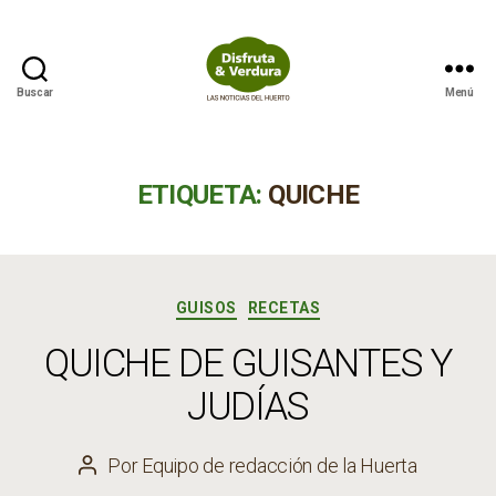
Buscar
Menú
Disfruta
&
Verdura
ETIQUETA:
QUICHE
Categorías
GUISOS
RECETAS
QUICHE DE GUISANTES Y
JUDÍAS
Por
Equipo de redacción de la Huerta
Autor