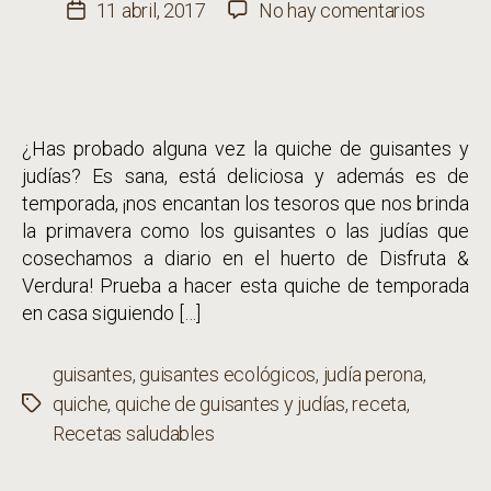
de
en
11 abril, 2017
No hay comentarios
Fecha
la
Quiche
de
entrada
de
la
guisant
entrada
y
¿Has probado alguna vez la quiche de guisantes y
judías
judías? Es sana, está deliciosa y además es de
temporada, ¡nos encantan los tesoros que nos brinda
la primavera como los guisantes o las judías que
cosechamos a diario en el huerto de Disfruta &
Verdura! Prueba a hacer esta quiche de temporada
en casa siguiendo […]
guisantes
,
guisantes ecológicos
,
judía perona
,
quiche
,
quiche de guisantes y judías
,
receta
,
Etiquetas
Recetas saludables